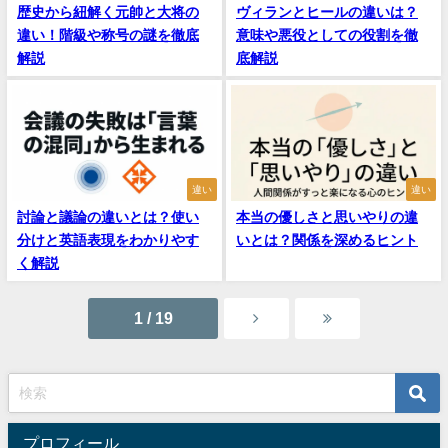
歴史から紐解く元帥と大将の
ヴィランとヒールの違いは？
違い！階級や称号の謎を徹底
意味や悪役としての役割を徹
解説
底解説
違い
違い
討論と議論の違いとは？使い
本当の優しさと思いやりの違
分けと英語表現をわかりやす
いとは？関係を深めるヒント
く解説
1 / 19
プロフィール