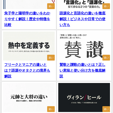
違い
違い
朱子学と陽明学の違いをわか
語源化と言語化の違いを徹底
りやすく解説！歴史や特徴を
解説！ビジネスや日常での使
比較
い方も
違い
違い
フリークとマニアの違いと
賛歌と讃歌の違いとは？正し
は？語源やオタクとの境界も
い意味と使い分け方を徹底解
解説
説
違い
違い