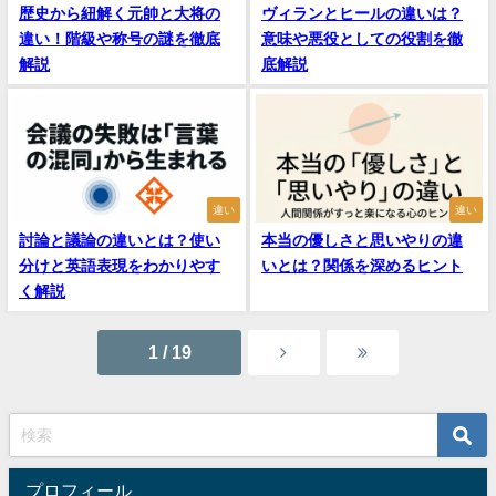
歴史から紐解く元帥と大将の
ヴィランとヒールの違いは？
違い！階級や称号の謎を徹底
意味や悪役としての役割を徹
解説
底解説
違い
違い
討論と議論の違いとは？使い
本当の優しさと思いやりの違
分けと英語表現をわかりやす
いとは？関係を深めるヒント
く解説
1 / 19
プロフィール