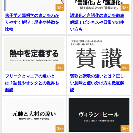
違い
違い
朱子学と陽明学の違いをわか
語源化と言語化の違いを徹底
りやすく解説！歴史や特徴を
解説！ビジネスや日常での使
比較
い方も
違い
違い
フリークとマニアの違いと
賛歌と讃歌の違いとは？正し
は？語源やオタクとの境界も
い意味と使い分け方を徹底解
解説
説
違い
違い