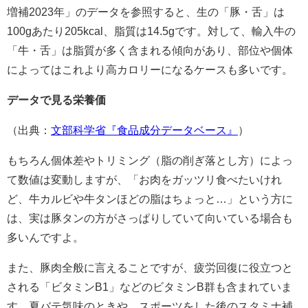
増補2023年」のデータを参照すると、生の「豚・舌」は
100gあたり205kcal、脂質は14.5gです。対して、輸入牛の
「牛・舌」は脂質が多く含まれる傾向があり、部位や個体
によってはこれより高カロリーになるケースも多いです。
データで見る栄養価
（出典：
文部科学省『食品成分データベース』
）
もちろん個体差やトリミング（脂の削ぎ落とし方）によっ
て数値は変動しますが、「お肉をガッツリ食べたいけれ
ど、牛カルビや牛タンほどの脂はちょっと…」という方に
は、実は豚タンの方がさっぱりしていて向いている場合も
多いんですよ。
また、豚肉全般に言えることですが、疲労回復に役立つと
される「ビタミンB1」などのビタミンB群も含まれていま
す。夏バテ気味のときや、スポーツをした後のスタミナ補