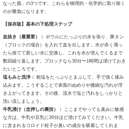
なった脂」の3つです。これらを物理的・化学的に取り除く
のが勝負になります。
【保存版】基本の下処理ステップ
血抜き（最重要）：
ボウルにたっぷりの水を張り、豚タン
（ブロックの場合）を入れて血を出します。水が赤く濁っ
たら捨てて新しい水に交換し、これを水が澄んでくるまで
数回繰り返します。ブロックなら30分〜1時間は浸けておき
たいところです。
塩もみと洗浄：
粗塩をたっぷりとまぶして、手で強く揉み
込みます。こうすることで表面のぬめりや微細な汚れが浮
き上がってきます。その後、流水で塩と汚れをしっかりと
洗い流しましょう。
牛乳浸け（念押しの裏技）：
ここまでやっても臭みに敏感
な方は、牛乳や豆乳に30分ほど浸けてみてください。牛乳
に含まれるコロイド粒子が臭いの成分を吸着してくれま