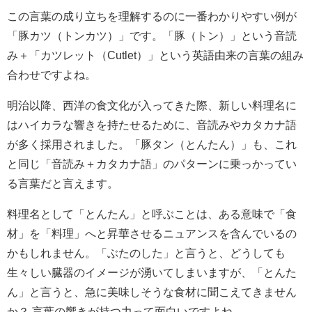
この言葉の成り立ちを理解するのに一番わかりやすい例が
「豚カツ（トンカツ）」です。「豚（トン）」という音読
み＋「カツレット（Cutlet）」という英語由来の言葉の組み
合わせですよね。
明治以降、西洋の食文化が入ってきた際、新しい料理名に
はハイカラな響きを持たせるために、音読みやカタカナ語
が多く採用されました。「豚タン（とんたん）」も、これ
と同じ「音読み＋カタカナ語」のパターンに乗っかってい
る言葉だと言えます。
料理名として「とんたん」と呼ぶことは、ある意味で「食
材」を「料理」へと昇華させるニュアンスを含んでいるの
かもしれません。「ぶたのした」と言うと、どうしても
生々しい臓器のイメージが湧いてしまいますが、「とんた
ん」と言うと、急に美味しそうな食材に聞こえてきません
か？ 言葉の響きが持つ力って面白いですよね。