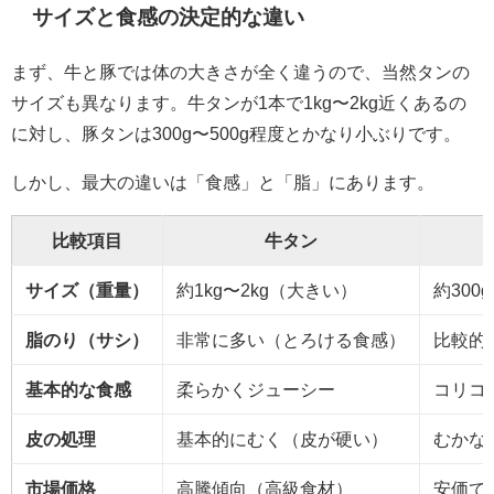
サイズと食感の決定的な違い
まず、牛と豚では体の大きさが全く違うので、当然タンの
サイズも異なります。牛タンが1本で1kg〜2kg近くあるの
に対し、豚タンは300g〜500g程度とかなり小ぶりです。
しかし、最大の違いは「食感」と「脂」にあります。
比較項目
牛タン
サイズ（重量）
約1kg〜2kg（大きい）
約300
脂のり（サシ）
非常に多い（とろける食感）
比較的
基本的な食感
柔らかくジューシー
コリコ
皮の処理
基本的にむく（皮が硬い）
むかな
市場価格
高騰傾向（高級食材）
安価で