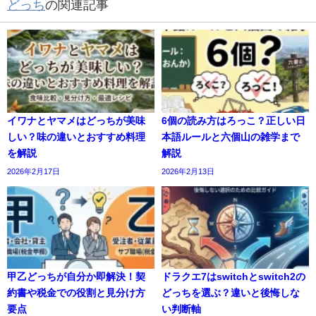
どっち
の関連記事
イワナとヤマメはどっちが美味
6個の読み方はろっこ？正しい日
しい？味の違いとおすすめ料理
本語ルールと六個山の雑学まで
を解説
解説
2026年2月17日
2026年2月13日
甲乙どっちが自分か即解決！契
ドラクエ7はswitchとswitch2の
約書や税金での役割と見分け方
どっちを選ぶ？違いと後悔しな
要点
い判断軸