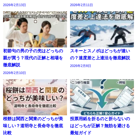
2026年2月13日
2026年2月11日
初節句の男の子の兜はどっちの
スキーとスノボはどっちが速い
親が買う？現代の正解と相場を
の？速度差と上達法を徹底解説
徹底解説
2026年2月8日
2026年2月10日
桜餅は関西と関東のどっちが美
投票用紙を折るのと折らないの
味しい？道明寺と長命寺を徹底
はどっちが正解？無効を避ける
比較
最短ガイド