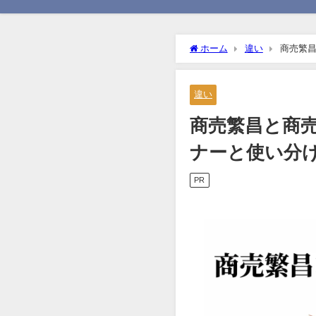
ホーム
違い
商売繁
違い
商売繁昌と商
ナーと使い分
PR