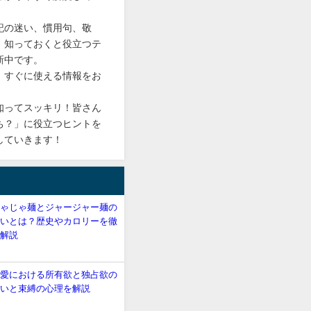
記の迷い、慣用句、敬
、知っておくと役立つテ
新中です。
、すぐに使える情報をお
知ってスッキリ！皆さん
ち？」に役立つヒントを
していきます！
じゃじゃ麺とジャージャー麺の
違いとは？歴史やカロリーを徹
底解説
恋愛における所有欲と独占欲の
違いと束縛の心理を解説