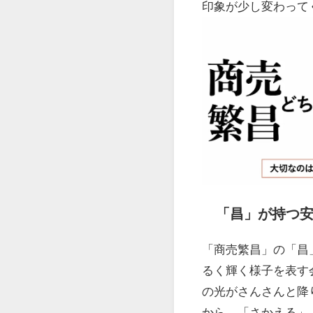
印象が少し変わって
「昌」が持つ
「商売繁昌」の「昌
るく輝く様子を表す
の光がさんさんと降
から、「さかえる」