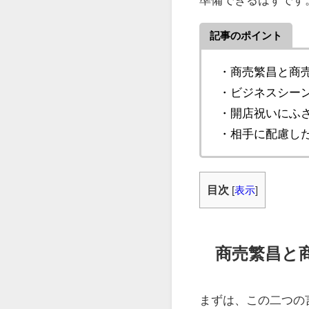
記事のポイント
・商売繁昌と商
・ビジネスシー
・開店祝いにふ
・相手に配慮し
目次
[
表示
]
商売繁昌と
まずは、この二つの