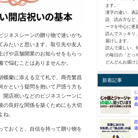
ます。
漢字の違い、表
語、読み方など
ーマを中心に更
読んでスッキリ
ビジネスシーンの贈り物で迷いがち
届けします。
てみたいと思います。取引先や友人
読んで楽しい、
上げや店舗開業のお知らせをもらっ
の毎日の「どっ
どんどんお届け
備で悩むことはありませんか。
胡蝶蘭に添える立て札で、商売繁昌
新着記事
何かという疑問を抱いて戸惑う方も
。開店祝いなどのビジネスシーンに
後の良好な関係を築くためにも大切
よね。
っておくと、自信を持って贈り物を
。