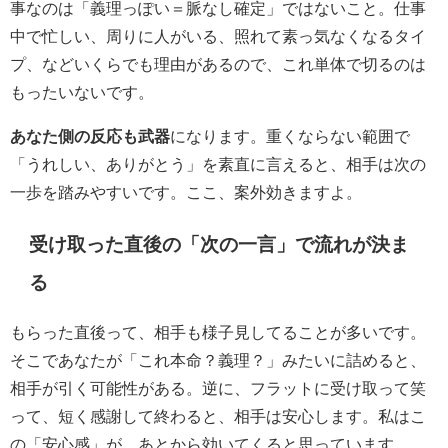
事なのは「義理っぽい＝脈なし確定」ではないこと。仕事
中で忙しい、周りに人がいる、照れて素っ気なくなるタイ
プ、などいくらでも理由があるので、これ単体で切るのは
もったいないです。
あなた側の反応も武器
になります。重くならない範囲で
「うれしい、ありがとう」を素直に言えると、相手は次の
一歩を踏みやすいです。ここ、案外効きますよ。
受け取った直後の「次の一言」で流れが決ま
る
もらった直後って、相手も様子見してることが多いです。
そこであなたが「これ本命？義理？」みたいに詰めると、
相手が引く可能性がある。逆に、フラットに受け取って笑
って、短く感謝して終わると、相手は安心します。私はこ
の「安心感」が、あとから効いてくると思っています。