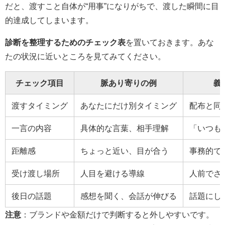
だと、渡すこと自体が“用事”になりがちで、渡した瞬間に目
的達成してしまいます。
診断を整理するためのチェック表
を置いておきます。あな
たの状況に近いところを見てみてください。
チェック項目
脈あり寄りの例
義
渡すタイミング
あなたにだけ別タイミング
配布と同
一言の内容
具体的な言葉、相手理解
「いつも
距離感
ちょっと近い、目が合う
事務的で
受け渡し場所
人目を避ける導線
人前でさ
後日の話題
感想を聞く、会話が伸びる
話題にし
注意
：ブランドや金額だけで判断すると外しやすいです。