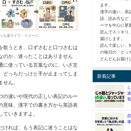
ます。
漢字の違い、表
語、読み方など
ーマを中心に更
読んでスッキリ
っち道ライフ・イメージ
届けします。
読んで楽しい、
を歌うとき、口ずさむと口づさむは
の毎日の「どっ
なのか、迷ったことはありません
どんどんお届け
通に使っている言葉なのに、いざ文
、どっちだっけと手が止まってしま
新着記事
ません。
づの違いや現代の正しい表記のルー
の意味、漢字での書き方から英語表
していきますよ。
だければ、もう表記に迷うことはな