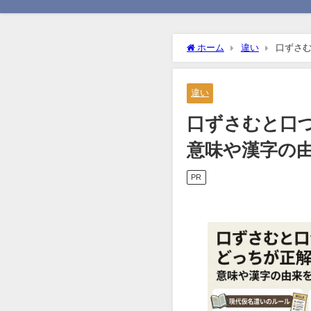
ホーム
違い
口ずさ
徹底解説
違い
口ずさむと口
意味や漢字の
PR