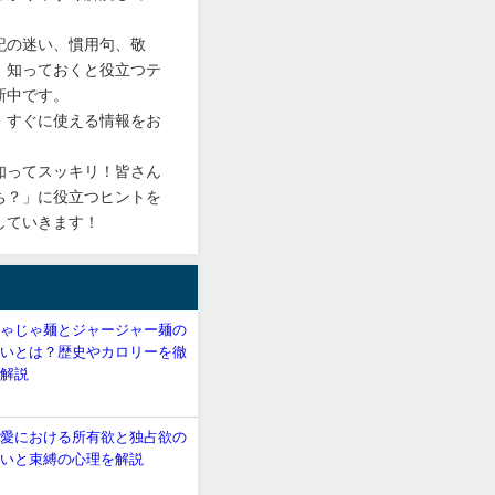
記の迷い、慣用句、敬
、知っておくと役立つテ
新中です。
、すぐに使える情報をお
知ってスッキリ！皆さん
ち？」に役立つヒントを
していきます！
じゃじゃ麺とジャージャー麺の
違いとは？歴史やカロリーを徹
底解説
恋愛における所有欲と独占欲の
違いと束縛の心理を解説