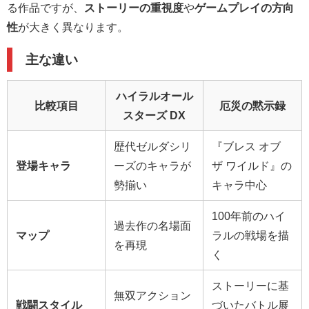
る作品ですが、
ストーリーの重視度
や
ゲームプレイの方向
性
が大きく異なります。
主な違い
ハイラルオール
比較項目
厄災の黙示録
スターズ DX
歴代ゼルダシリ
『ブレス オブ
登場キャラ
ーズのキャラが
ザ ワイルド』の
勢揃い
キャラ中心
100年前のハイ
過去作の名場面
マップ
ラルの戦場を描
を再現
く
ストーリーに基
無双アクション
戦闘スタイル
づいたバトル展