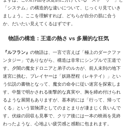
「システム」の構造的な違いについて、じっくり見ていき
ましょう。ここを理解すれば、どちらが自分の肌に合う
か、だいたい見えてくるはずです。
物語の構造：王道の熱さ vs 多層的な狂気
『ルフラン』
の物語は、一言で言えば「極上のダークファ
ンタジー」でありながら、構造は非常にシンプルで王道で
す。夕闇の魔女ドロニアと弟子のルカが、前人未到の地下
迷宮に挑む。プレイヤーは「妖路歴程（レキテイ）」とい
う伝説の書物となって、魔女の命令に従い迷宮を探索しま
す。中盤で明かされる衝撃的な真実や、胸を締め付けられ
るような展開もありますが、基本的には「行って、帰って
くる」という冒険譚としてのまとまりが凄まじく良いんで
す。伏線の回収も見事で、クリア後には一本の映画を見終
わったような、心地よい疲労感と感動に包まれます。