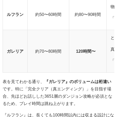
物
ルフラン
約50〜60時間
約80〜90時間
「
と
真
ガレリア
約70〜80時間
120時間〜∞
「
表を見てわかる通り、
『ガレリア』のボリュームは桁違い
です。特に「完全クリア（真エンディング）」を目指す場
合、先ほどお話しした3651層のダンジョン攻略が必須とな
るため、プレイ時間は跳ね上がります。
『ルフラン』は、長くても100時間以内には収まる設計にな