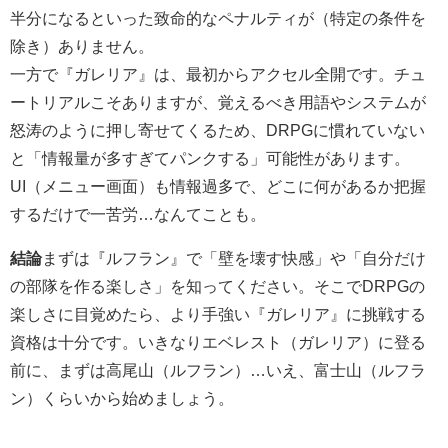
半分になるといった致命的なペナルティが（特定の条件を
除き）ありません。
一方で『ガレリア』は、最初からアクセル全開です。チュ
ートリアルこそありますが、覚えるべき用語やシステムが
怒涛のように押し寄せてくるため、DRPGに慣れていない
と「情報量が多すぎてパンクする」可能性があります。
UI（メニュー画面）も情報過多で、どこに何があるか把握
するだけで一苦労…なんてことも。
結論
まずは『ルフラン』で「壁を壊す快感」や「自分だけ
の部隊を作る楽しさ」を知ってください。そこでDRPGの
楽しさに目覚めたら、より手強い『ガレリア』に挑戦する
資格は十分です。いきなりエベレスト（ガレリア）に登る
前に、まずは高尾山（ルフラン）…いえ、富士山（ルフラ
ン）くらいから始めましょう。