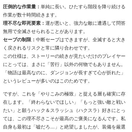
圧倒的な作業量：
単純に長い。ひたすら階段を降り続ける
作業が数十時間続きます。
理不尽な即死要素：
運が悪いと、強力な敵に遭遇して問答
無用で全滅させられることがあります。
セーブの制限：
中断セーブはできますが、全滅すると大き
く戻されるリスクと常に隣り合わせです。
この仕様は、ストーリーの続きが見たいだけのプレイヤー
にとっては、まさに「苦行」以外の何物でもありません。
「物語は最高なのに、ダンジョンが長すぎて心が折れた」
というレビューが多いのはこのためです。
ですが、これを「やりこみの極致」と捉える層も確実に存
在します。「終わらないでほしい」「もっと強い敵と戦い
たい」と願うハック＆スラッシュ（ハクスラ）好きにとっ
ては、この理不尽さこそが最高のご褒美になるんです。私
自身も最初は「嘘だろ…」と絶望しましたが、装備を厳選