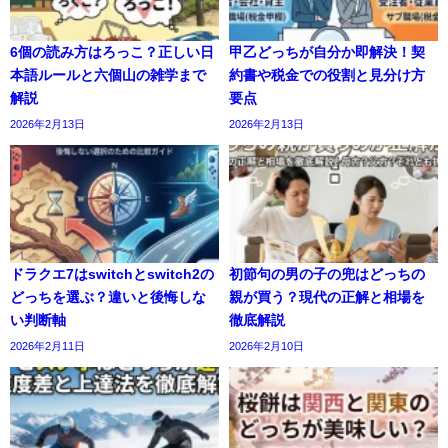
6個の読み方はろっこ？正しい日
甲乙どっちが自分か即解決！契
本語ルールと六個山の雑学まで
約書や税金での役割と見分け方
解説
要点
2026年2月13日
2026年2月13日
ドラクエ7はswitchとswitch2の
初節句の男の子の兜はどっちの
どっちを選ぶ？違いと後悔しな
親が買う？現代の正解と相場を
い判断軸
徹底解説
2026年2月11日
2026年2月10日