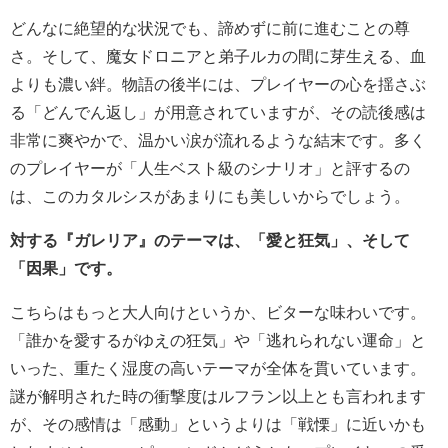
どんなに絶望的な状況でも、諦めずに前に進むことの尊
さ。そして、魔女ドロニアと弟子ルカの間に芽生える、血
よりも濃い絆。物語の後半には、プレイヤーの心を揺さぶ
る「どんでん返し」が用意されていますが、その読後感は
非常に爽やかで、温かい涙が流れるような結末です。多く
のプレイヤーが「人生ベスト級のシナリオ」と評するの
は、このカタルシスがあまりにも美しいからでしょう。
対する『ガレリア』のテーマは、「愛と狂気」、そして
「因果」です。
こちらはもっと大人向けというか、ビターな味わいです。
「誰かを愛するがゆえの狂気」や「逃れられない運命」と
いった、重たく湿度の高いテーマが全体を貫いています。
謎が解明された時の衝撃度はルフラン以上とも言われます
が、その感情は「感動」というよりは「戦慄」に近いかも