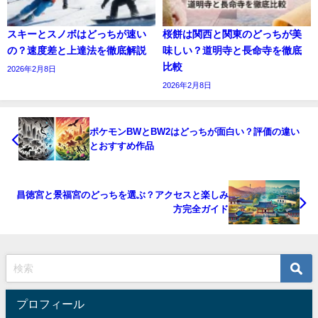
スキーとスノボはどっちが速い
桜餅は関西と関東のどっちが美
の？速度差と上達法を徹底解説
味しい？道明寺と長命寺を徹底
比較
2026年2月8日
2026年2月8日
ポケモンBWとBW2はどっちが面白い？評価の違い
とおすすめ作品
昌徳宮と景福宮のどっちを選ぶ？アクセスと楽しみ
方完全ガイド
プロフィール