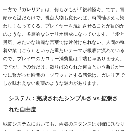
一方で
『ガレリア』
は、何もかもが「複雑怪奇」です。冒
頭から謎だらけで、視点人物も変われば、時間軸さえも疑
わしくなってくる。プレイヤーを混乱させることが目的か
のような、多層的なシナリオ構成になっています。「愛と
勇気」みたいな綺麗な言葉では片付けられない、人間の執
着や業（ごう）といった重たいテーマが根底に流れている
ので、プレイ中のカロリー消費量は半端じゃありません。
ですが、その分だけ、散りばめられた何百という断片が一
つに繋がった瞬間の「ゾワッ」とする感覚は、ガレリアで
しか味わえない劇薬のような魅力があります。
システム：完成されたシンプルさ vs 拡張さ
れた自由度
戦闘システムにおいても、両者のスタンスは明確に異なり