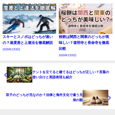
スキーとスノボはどっちが速い
桜餅は関西と関東のどっちが美
の？速度差と上達法を徹底解説
味しい？道明寺と長命寺を徹底
比較
2026年2月8日
2026年2月8日
テントを立てると建てるはどっちが正しい？言葉の
使い分けと英語表現も紹介
双子のどっちが兄なのか？法律と海外文化で違う兄
弟の順