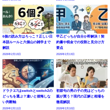
6個の読み方はろっこ？正しい日
甲乙どっちが自分か即解決！契
本語ルールと六個山の雑学まで
約書や税金での役割と見分け方
解説
要点
2026年2月13日
2026年2月13日
ドラクエ7はswitchとswitch2の
初節句の男の子の兜はどっちの
どっちを選ぶ？違いと後悔しな
親が買う？現代の正解と相場を
い判断軸
徹底解説
2026年2月11日
2026年2月10日