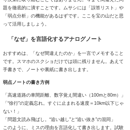
題を徹底的に潰すことです。ムサシには「誤答リスト」や
「弱点分析」の機能があるはずです。ここを宝の山だと思
って活用しましょう。
「なぜ」を言語化するアナログノート
おすすめは、
「なぜ間違えたのか」を一言でメモする
こと
です。スマホのスクショだけでは頭に残りません。あえて
手書きで、ノートや裏紙に書き出します。
弱点ノートの書き方例
「高速道路の車間距離、数字覚え間違い（100mと80m）」
「“徐行”の定義忘れ。すぐに止まれる速度＝10km以下じゃ
ない！」
「問題文読み飛ばし。“追い越し”と“追い抜き”の混同」
このように、ミスの理由を言語化して書き出します。試験