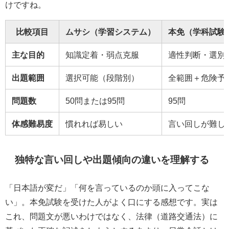
けですね。
比較項目
ムサシ（学習システム）
本免（学科試験
主な目的
知識定着・弱点克服
適性判断・選別
出題範囲
選択可能（段階別）
全範囲＋危険予
問題数
50問または95問
95問
体感難易度
慣れれば易しい
言い回しが難し
独特な言い回しや出題傾向の違いを理解する
「日本語が変だ」「何を言っているのか頭に入ってこな
い」。本免試験を受けた人がよく口にする感想です。実は
これ、問題文が悪いわけではなく、法律（道路交通法）に