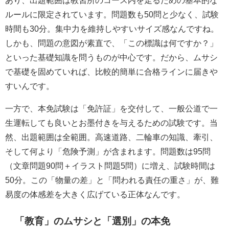
あり、出題範囲は教習所のコース内を走るための基本的な
ルールに限定されています。問題数も50問と少なく、試験
時間も30分。集中力を維持しやすいサイズ感なんですね。
しかも、問題の意図が素直で、「この標識は何ですか？」
といった基礎知識を問うものが中心です。だから、ムサシ
で基礎を固めていれば、比較的簡単に合格ラインに届きや
すいんです。
一方で、本免試験は「免許証」を交付して、一般公道で一
生運転しても良いとお墨付きを与えるための試験です。当
然、出題範囲は全範囲。高速道路、二輪車の知識、牽引、
そして何より「危険予測」が含まれます。問題数は95問
（文章問題90問＋イラスト問題5問）に増え、試験時間は
50分。この「物量の差」と「問われる責任の重さ」が、難
易度の体感差を大きく広げている正体なんです。
「教育」のムサシと「選別」の本免