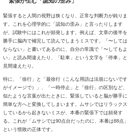
緊張が生む「認知の歪み」
緊張すると人間の視野は狭くなり、正常な判断力が鈍りま
す。これを心理学的に「認知の歪み」と言ったりします
が、試験中にはこれが頻発します。例えば、文章の後半を
勝手に脳内で補完して読んでしまうミスです。「〜しては
ならない」と書いてあるのに、自分の常識で「〜してもよ
い」と読み間違えたり、「駐車」という文字を「停車」と
見間違えたり。
特に、「徐行」と「最徐行（こんな用語は法規にないです
がイメージで）」、「一時停止」と「徐行」の区別など、
似たような言葉が出たときに、緊張していると脳が勝手に
簡単な方へと変換してしまいます。ムサシではリラックス
しているから起きないミスが、本番の緊張下では頻発す
る。これが「ムサシでは90点台だったのに、本番は88点」
という惜敗の正体です。