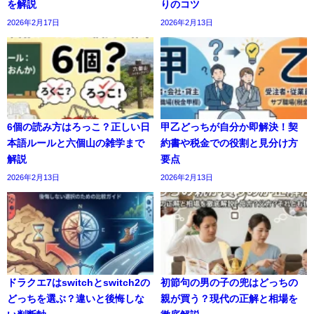
を解説
りのコツ
2026年2月17日
2026年2月13日
6個の読み方はろっこ？正しい日
甲乙どっちが自分か即解決！契
本語ルールと六個山の雑学まで
約書や税金での役割と見分け方
解説
要点
2026年2月13日
2026年2月13日
ドラクエ7はswitchとswitch2の
初節句の男の子の兜はどっちの
どっちを選ぶ？違いと後悔しな
親が買う？現代の正解と相場を