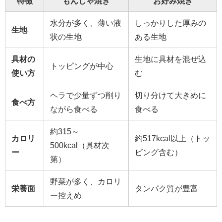
特徴
もんじゃ焼き
お好み焼き
水分が多く、薄い液
しっかりした厚みの
生地
状の生地
ある生地
具材の
生地に具材を混ぜ込
トッピングが中心
使い方
む
ヘラで少量ずつ削り
切り分けて大きめに
食べ方
ながら食べる
食べる
約315～
カロリ
約517kcal以上（トッ
500kcal（具材次
ー
ピング含む）
第）
野菜が多く、カロリ
栄養面
タンパク質が豊富
ー控えめ