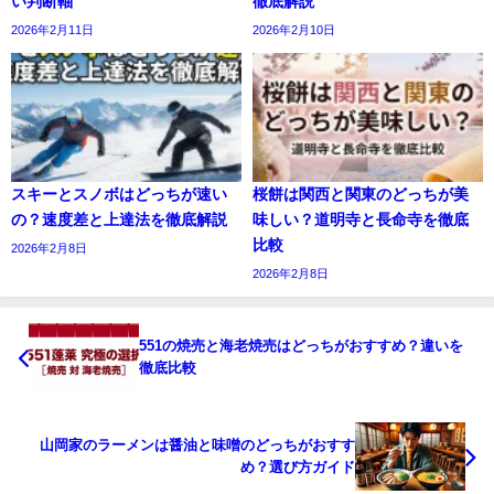
い判断軸
徹底解説
2026年2月11日
2026年2月10日
スキーとスノボはどっちが速い
桜餅は関西と関東のどっちが美
の？速度差と上達法を徹底解説
味しい？道明寺と長命寺を徹底
比較
2026年2月8日
2026年2月8日
551の焼売と海老焼売はどっちがおすすめ？違いを
徹底比較
山岡家のラーメンは醤油と味噌のどっちがおすす
め？選び方ガイド